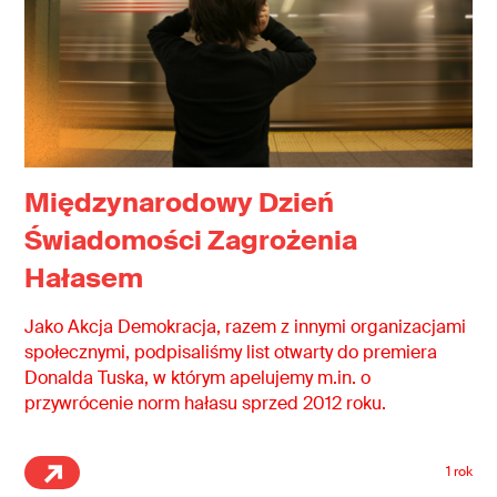
Międzynarodowy Dzień
Świadomości Zagrożenia
Hałasem
Jako Akcja Demokracja, razem z innymi organizacjami
społecznymi, podpisaliśmy list otwarty do premiera
Donalda Tuska, w którym apelujemy m.in. o
przywrócenie norm hałasu sprzed 2012 roku.
1 rok