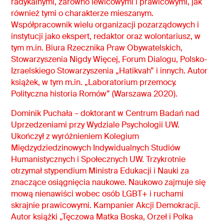
radykalnymi, zarówno lewicowymi i prawicowymi, jak
również tymi o charakterze mieszanym.
Współpracownik wielu organizacji pozarządowych i
instytucji jako ekspert, redaktor oraz wolontariusz, w
tym m.in. Biura Rzecznika Praw Obywatelskich,
Stowarzyszenia Nigdy Więcej, Forum Dialogu, Polsko-
Izraelskiego Stowarzyszenia „Hatikvah” i innych. Autor
książek, w tym m.in. „Laboratorium przemocy.
Polityczna historia Romów” (Warszawa 2020).
Dominik Puchała – doktorant w Centrum Badań nad
Uprzedzeniami przy Wydziale Psychologii UW.
Ukończył z wyróżnieniem Kolegium
Międzydziedzinowych Indywidualnych Studiów
Humanistycznych i Społecznych UW. Trzykrotnie
otrzymał stypendium Ministra Edukacji i Nauki za
znaczące osiągnięcia naukowe. Naukowo zajmuje się
mową nienawiści wobec osób LGBT+ i ruchami
skrajnie prawicowymi. Kampanier Akcji Demokracji.
Autor książki „Tęczowa Matka Boska, Orzeł i Polka