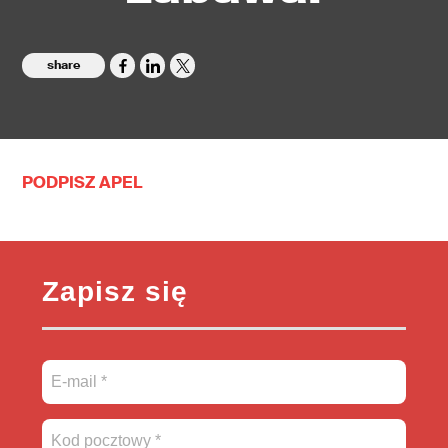
share
PODPISZ APEL
Zapisz się