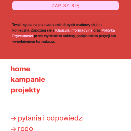
Twoja zgoda na przetwarzanie danych osobowych jest
konieczna. Zapoznaj się z
Klauzulą informacyjną
oraz
Polityką
Prywatności
przed wysłaniem ankiety, podpisaniem petycji lub
wypełnieniem formularza.
home
kampanie
projekty
→ pytania i odpowiedzi
→ rodo