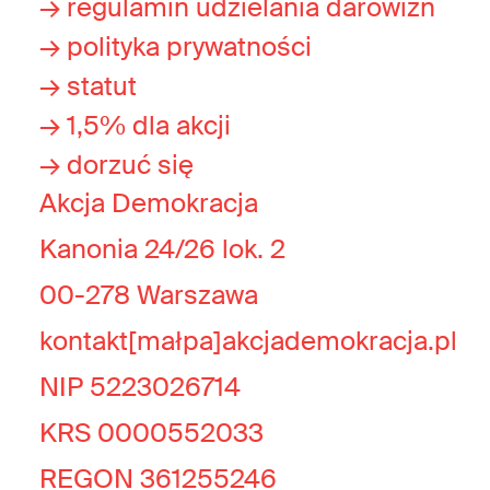
→ regulamin udzielania darowizn
→ polityka prywatności
→ statut
→ 1,5% dla akcji
→ dorzuć się
Akcja Demokracja
Kanonia 24/26 lok. 2
00-278 Warszawa
kontakt[małpa]akcjademokracja.pl
NIP 5223026714
KRS 0000552033
REGON 361255246