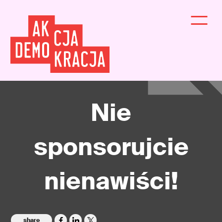
Nie
sponsorujcie
nienawiści!
share