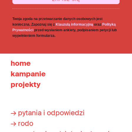
Twoja zgoda na przetwarzanie danych osobowych jest
konieczna. Zapoznaj się z
Klauzulą informacyjną
oraz
Polityką
Prywatności
przed wysłaniem ankiety, podpisaniem petycji lub
wypełnieniem formularza.
home
kampanie
projekty
→ pytania i odpowiedzi
→ rodo