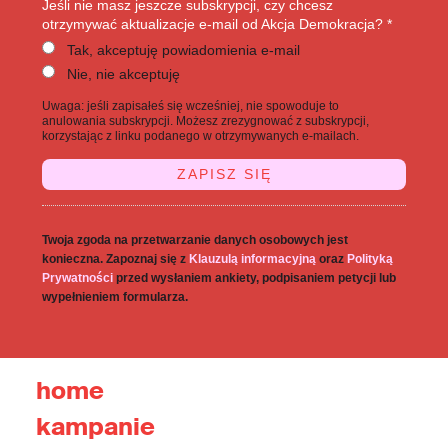
Jeśli nie masz jeszcze subskrypcji, czy chcesz
otrzymywać aktualizacje e-mail od Akcja Demokracja? *
Tak, akceptuję powiadomienia e-mail
Nie, nie akceptuję
Uwaga: jeśli zapisałeś się wcześniej, nie spowoduje to
anulowania subskrypcji. Możesz zrezygnować z subskrypcji,
korzystając z linku podanego w otrzymywanych e-mailach.
Twoja zgoda na przetwarzanie danych osobowych jest
konieczna. Zapoznaj się z
Klauzulą informacyjną
oraz
Polityką
Prywatności
przed wysłaniem ankiety, podpisaniem petycji lub
wypełnieniem formularza.
home
kampanie