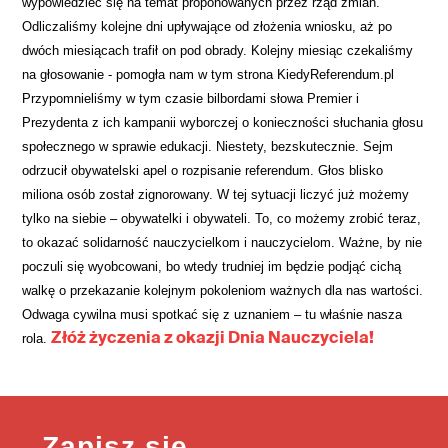
wypowiedzieć się na temat proponowanych przez rząd zmian.
Odliczaliśmy kolejne dni upływające od złożenia wniosku, aż po
dwóch miesiącach trafił on pod obrady. Kolejny miesiąc czekaliśmy
na głosowanie - pomogła nam w tym strona KiedyReferendum.pl
Przypomnieliśmy w tym czasie bilbordami słowa Premier i
Prezydenta z ich kampanii wyborczej o konieczności słuchania głosu
społecznego w sprawie edukacji.
Niestety, bezskutecznie. Sejm
odrzucił obywatelski apel o rozpisanie referendum. Głos blisko
miliona osób został zignorowany.
W tej sytuacji liczyć już możemy
tylko na siebie – obywatelki i obywateli. To, co możemy zrobić teraz,
to okazać solidarność nauczycielkom i nauczycielom. Ważne, by nie
poczuli się wyobcowani, bo wtedy trudniej im będzie podjąć cichą
walkę o przekazanie kolejnym pokoleniom ważnych dla nas wartości.
Odwaga cywilna musi spotkać się z uznaniem – tu właśnie nasza
Złóż życzenia z okazji Dnia Nauczyciela!
rola.
Zapisz się